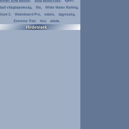
Winter Bow Master,
Baja Motocross,
sport,
ball világbajnokság,
fifa,
White Water Rafting,
Stunt 2,
Wakeboard Pro,
edzés,
ügyesség,
Extreme Trial,
foci,
labda,
Hirdetések