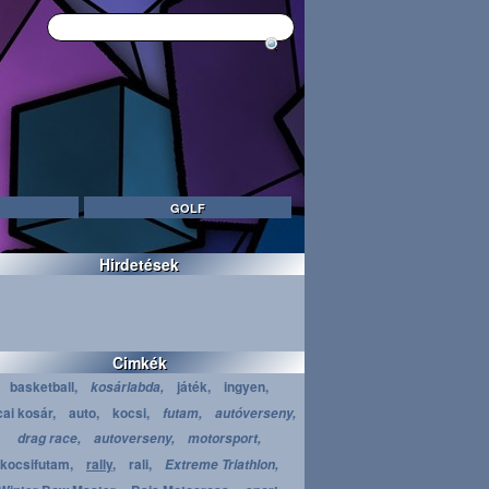
GOLF
Hirdetések
Cimkék
basketball,
játék,
ingyen,
kosárlabda,
cai kosár,
auto,
kocsi,
futam,
autóverseny,
drag race,
autoverseny,
motorsport,
kocsifutam,
rally,
rali,
Extreme Triathlon,