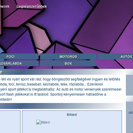
tnerek
Legnépszerűbbek
FOCI
MOTOROS
AUTÓS
KOSÁRLABDA
BOX
e
 téli és nyári sport vár rád, hogy böngésződ segítségével ingyen és letöltés
da, foci, tenisz, baseball, kézilabda, teke, röplabda... Ezenkívül
gyéni sport játékot is megtalálhatsz. Az autó és motor versenyek szerelmesei
ort flash játékokat is itt találod. Sportolj kényelmesen hátradőlve a
oldalán!
ut
Biliárd