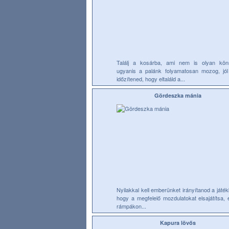
Találj a kosárba, ami nem is olyan kön
ugyanis a palánk folyamatosan mozog, jól 
időzítened, hogy eltaláld a...
Gördeszka mánia
Nyilakkal kell emberünket irányítanod a játé
hogy a megfelelő mozdulatokat elsajátítsa, 
rámpákon...
Kapura lövős