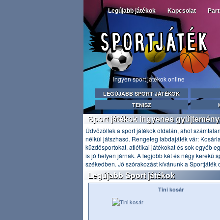
Legújabb játékok
Kapcsolat
Par
Ingyen sport játékok online
LEGÚJABB SPORT JÁTÉKOK
TENISZ
Sport játékok ingyenes gyűjtemény
Üdvözöllek a sport játékok oldalán, ahol számtalan
nélkül játszhasd. Rengeteg labdajáték vár: Kosárlab
küzdősportokat, atlétikai játékokat és sok egyéb e
is jó helyen járnak. A legjobb két és négy kerekű sp
székedben. Jó szórakozást kívánunk a Sportjáték 
Legújabb Sport játékok
Tini kosár