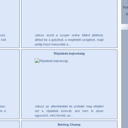
Fut
i
nyű,
Játssz ezzel a szuper online biliárd játékkal,
kell
állítsd be a golyókat, a megfelelő szögeket, majd
pedig húzd messzebb a...
Röplabda bajnokság
kban,
Játssz az ellenfeleddel és próbáld meg eltalálni
és a
azt a röplabda szervát, ami nem is olyan
egyszerű, mint hinnéd, az...
Batting Champ