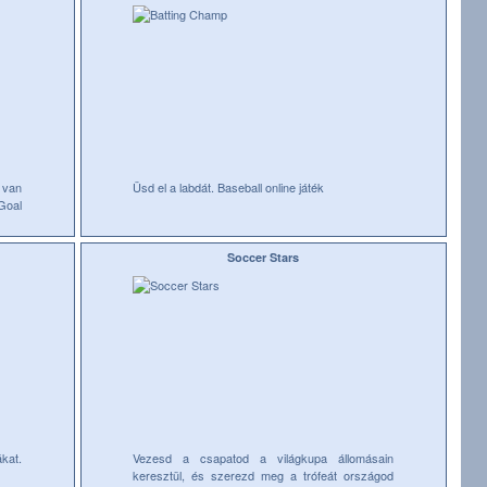
 van
Üsd el a labdát. Baseball online játék
Goal
Soccer Stars
kat.
Vezesd a csapatod a világkupa állomásain
keresztül, és szerezd meg a trófeát országod