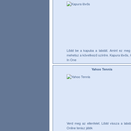
Lődd be a kapuba a labdát. Amint ez meg
mehetsz a következő szintre. Kapura lövős, 
In One
Yahoo Tennis
Verd meg az ellenfelet. Lődd vissza a labdá
Online tenisz játék