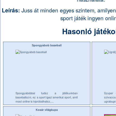
Leírás:
Juss át minden egyes szintem, amilyen
sport játék ingyen onli
Hasonló játéko
Spongyabob baseball
Spongyabobbal tudsz a játékunkban
Szuper 
baseballozni, ez a sport igazi amerikai sport, amit
szivac
most online is kipróbálhatsz,...
ugrabugrá
Kosár világkupa