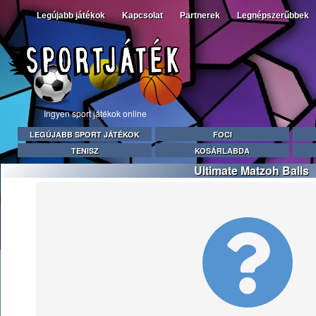
Legújabb játékok
Kapcsolat
Partnerek
Legnépszerűbbek
Ingyen sport játékok online
LEGÚJABB SPORT JÁTÉKOK
FOCI
TENISZ
KOSÁRLABDA
Ultimate Matzoh Balls