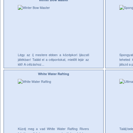
Légy az íj mestere ebben a középkori íjászati
Spongyab
játékban! Találd el a célpontokat, mielőtt lejár az
teheted 
idő! A célzáshoz...
játszd a p
White Water Rafting
Küzdj meg a vad White Water Rafting Rivers
Találj be