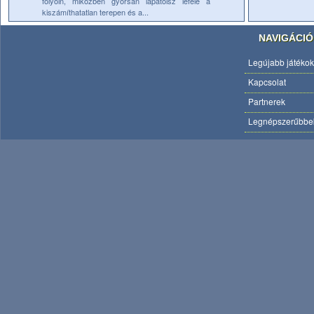
folyóin, miközben gyorsan lapátolsz lefele a
kiszámíthatatlan terepen és a...
NAVIGÁCIÓ
Legújabb játékok
Kapcsolat
Partnerek
Legnépszerűbbe