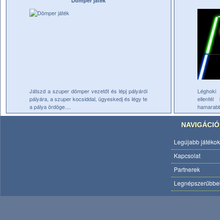
Dömper játék
Játszd a szuper dömper vezetőt és lépj pályáról
Léghoki 
pályára, a szuper kocsiddal, ügyeskedj és légy te
ellenfé
a pálya ördöge....
hamarabb 
NAVIGÁCIÓ
Legújabb játékok
Kapcsolat
Partnerek
Legnépszerűbbe