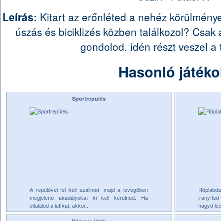
Leírás:
Kitart az erőnléted a nehéz körülménye
úszás és biciklizés közben találkozol? Csak
gondolod, idén részt veszel a t
Hasonló játéko
Sportrepülés
A repülővel fel kell szállnod, majd a levegőben
Röplabda 
megjelenő akadályokat ki kell kerülnöd. Ha
irányíts
eltalálod a lufikat, akkor...
hagyd lee