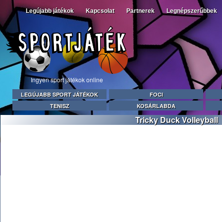
Legújabb játékok
Kapcsolat
Partnerek
Legnépszerűbbek
Ingyen sport játékok online
LEGÚJABB SPORT JÁTÉKOK
FOCI
TENISZ
KOSÁRLABDA
Tricky Duck Volleyball