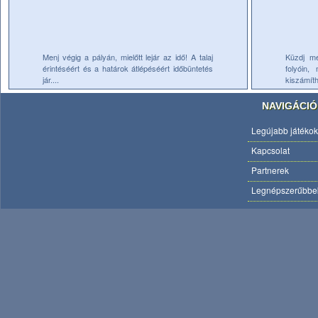
Menj végig a pályán, mielőtt lejár az idő! A talaj
Küzdj me
érintéséért és a határok átlépéséért időbüntetés
folyóin,
jár....
kiszámíth
NAVIGÁCIÓ
Legújabb játékok
Kapcsolat
Partnerek
Legnépszerűbbe