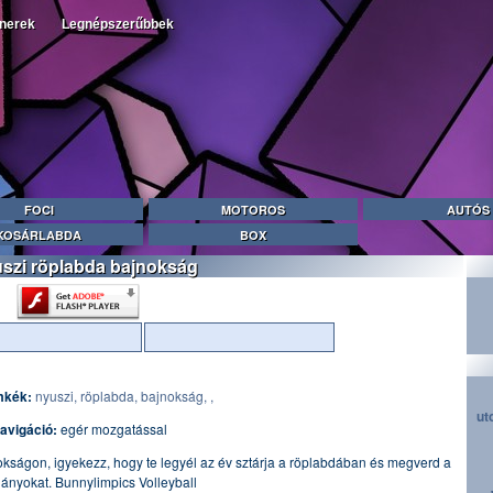
tnerek
Legnépszerűbbek
FOCI
MOTOROS
AUTÓS
KOSÁRLABDA
BOX
szi röplabda bajnokság
mkék:
nyuszi,
röplabda,
bajnokság,
,
ut
avigáció:
egér mozgatással
kságon, igyekezz, hogy te legyél az év sztárja a röplabdában és megverd a
lányokat. Bunnylimpics Volleyball