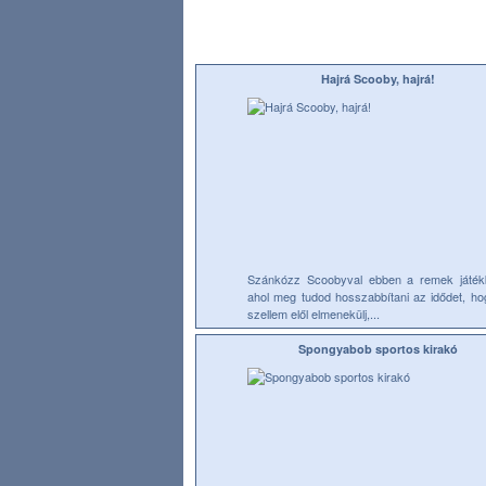
Hajrá Scooby, hajrá!
Szánkózz Scoobyval ebben a remek játék
ahol meg tudod hosszabbítani az idődet, ho
szellem elől elmenekülj,...
Spongyabob sportos kirakó