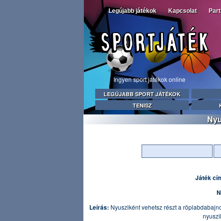
Legújabb játékok
Kapcsolat
Par
Ingyen sport játékok online
LEGÚJABB SPORT JÁTÉKOK
TENISZ
Nyu
Játék cí
N
Leírás:
Nyusziként vehetsz részt a röplabdabajno
nyuszi