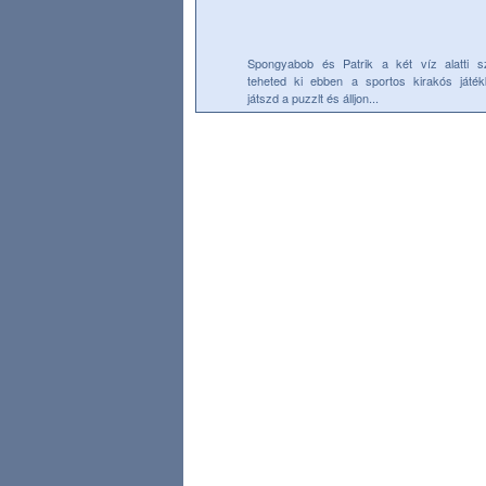
Spongyabob és Patrik a két víz alatti sz
teheted ki ebben a sportos kirakós játék
játszd a puzzlt és álljon...