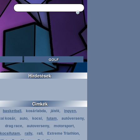
GOLF
Hirdetések
Cimkék
basketball,
kosárlabda,
ingyen,
játék,
cai kosár,
auto,
kocsi,
futam,
autóverseny,
drag race,
autoverseny,
motorsport,
kocsifutam,
rally,
rali,
Extreme Triathlon,