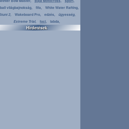
Winter Bow Master,
Baja Motocross,
sport,
ball világbajnokság,
fifa,
White Water Rafting,
Wakeboard Pro,
edzés,
Stunt 2,
ügyesség,
foci,
labda,
Extreme Trial,
Hirdetések