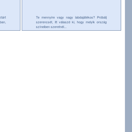
tárt
Te mennyire vagy nagy labdajátékos? Próbálj
ban,
szerencsét, itt válaszd ki, hogy melyik ország
színeiben szeretnél...