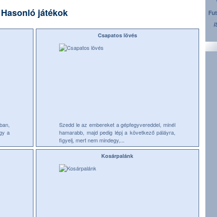
Hasonló játékok
Fut
i
Csapatos lövés
ban,
Szedd le az embereket a gépfegyvereddel, minél
gy a
hamarabb, majd pedig lépj a következő páláyra,
figyelj, mert nem mindegy,...
Kosárpalánk