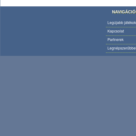
NAVIGÁCIÓ
Legújabb játékok
Kapcsolat
Partnerek
Legnépszerűbbe