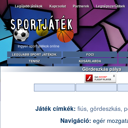
Legújabb játékok
Kapcsolat
Partnerek
Legnépszerűbbek
Ingyen sport játékok online
LEGÚJABB SPORT JÁTÉKOK
FOCI
TENISZ
KOSÁRLABDA
Gördeszkás pálya
Játék címkék:
fiús,
gördeszkás,
p
Navigáció:
egér mozgat