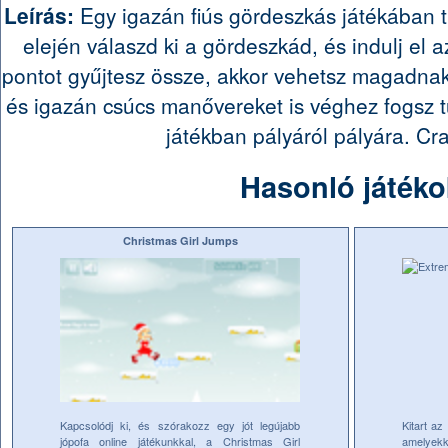
Leírás:
Egy igazán fiús gördeszkás játékában 
elején válaszd ki a gördeszkád, és indulj el 
pontot gyűjtesz össze, akkor vehetsz magadna
és igazán csúcs manővereket is véghez fogsz t
játékban pályáról pályára. Cr
Hasonló játéko
Christmas Girl Jumps
Kapcsolódj ki, és szórakozz egy jót legújabb
Kitart az
jópofa online játékunkkal, a Christmas Girl
amelyekk