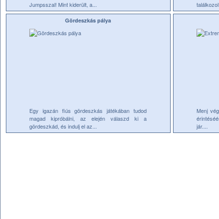
Jumpsszal! Mint kiderült, a...
találkozo
Gördeszkás pálya
Egy igazán fiús gördeszkás játékában tudod
Menj végi
magad kipróbálni, az elején válaszd ki a
érintéséé
gördeszkád, és indulj el az...
jár....