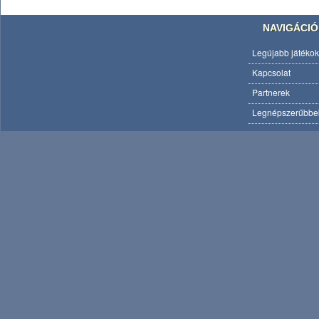
NAVIGÁCIÓ
Legújabb játékok
Kapcsolat
Partnerek
Legnépszerűbbe