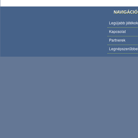
NAVIGÁCIÓ
Legújabb játékok
Kapcsolat
Partnerek
Legnépszerűbbe