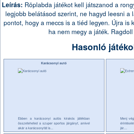
Leírás:
Röplabda játékot kell játszanod a rong
legjobb belátásod szerint, ne hagyd leesni a 
pontot, hogy a meccs is a tiéd legyen. Újra is
ha nem megy a játék. Ragdoll 
Hasonló játéko
Karácsonyi autó
Ebben a karácsonyi autós kirakós játékban
Menj végi
összeteheted a szuper sportos járgányt, amivel
érintéséé
akár a karácsonyfát is...
jár....