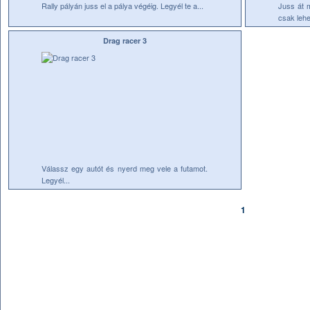
Rally pályán juss el a pálya végéig. Legyél te a...
Juss át 
csak lehet
Drag racer 3
Válassz egy autót és nyerd meg vele a futamot.
Legyél...
1