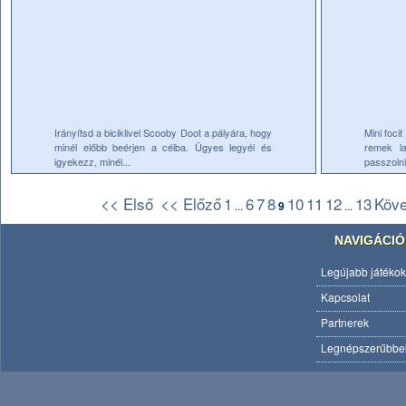
Irányítsd a biciklivel Scooby Doot a pályára, hogy
Mini foci
minél előbb beérjen a célba. Ügyes legyél és
remek la
igyekezz, minél...
passzolni
<< Első
<< Előző
1
6
7
8
10
11
12
13
Köve
...
9
...
NAVIGÁCIÓ
Legújabb játékok
Kapcsolat
Partnerek
Legnépszerűbbe