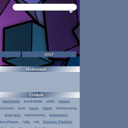
GOLF
Hirdetések
Cimkék
basketball,
ingyen,
kosárlabda,
játék,
cai kosár,
kocsi,
futam,
autóverseny,
auto,
drag race,
autoverseny,
motorsport,
kocsifutam,
rally,
rali,
Extreme Triathlon,