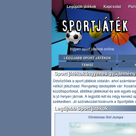
Legújabb játékok
Kapcsolat
Par
Ingyen sport játékok online
LEGÚJABB SPORT JÁTÉKOK
TENISZ
Sport játékok ingyenes gyűjtemény
Üdvözöllek a sport játékok oldalán, ahol számtalan
nélkül játszhasd. Rengeteg labdajáték vár: Kosárlab
küzdősportokat, atlétikai játékokat és sok egyéb e
is jó helyen járnak. A legjobb két és négy kerekű sp
székedben. Jó szórakozást kívánunk a Sportjáték 
Legújabb Sport játékok
Christmas Girl Jumps