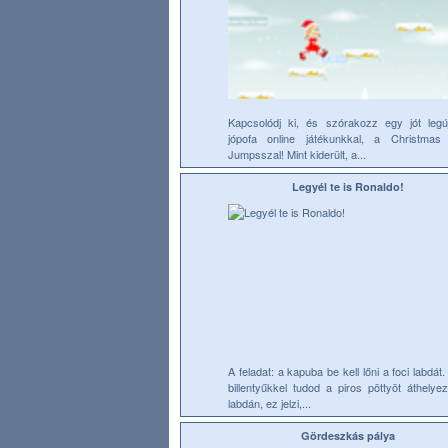
Kapcsolódj ki, és szórakozz egy jót legú
jópofa online játékunkkal, a Christmas 
Jumpsszal! Mint kiderült, a...
Legyél te is Ronaldo!
A feladat: a kapuba be kell lőni a foci labdát.
billentyűkkel tudod a piros pöttyöt áthelyez
labdán, ez jelzi,...
Gördeszkás pálya