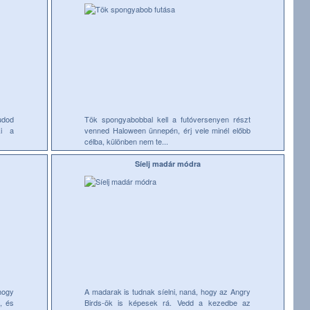
udod
Tök spongyabobbal kell a futóversenyen részt
ki a
venned Haloween ünnepén, érj vele minél előbb
célba, különben nem te...
Síelj madár módra
hogy
A madarak is tudnak síelni, naná, hogy az Angry
, és
Birds-ök is képesek rá. Vedd a kezedbe az