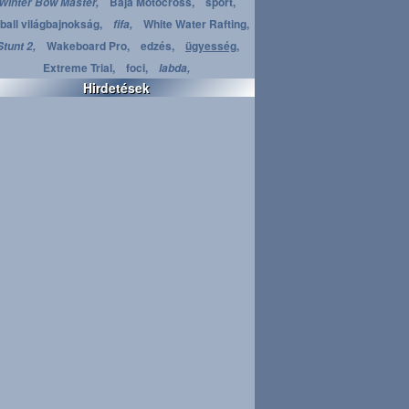
Baja Motocross,
sport,
Winter Bow Master,
ball világbajnokság,
White Water Rafting,
fifa,
Wakeboard Pro,
edzés,
ügyesség,
Stunt 2,
Extreme Trial,
foci,
labda,
Hirdetések