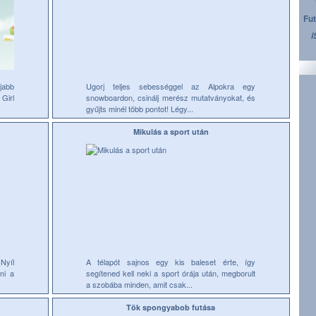
Fut
i
jabb
Ugorj teljes sebességgel az Alpokra egy
Girl
snowboardon, csinálj merész mutatványokat, és
gyűjts minél több pontot! Légy...
Mikulás a sport után
 Nyíl
A télapót sajnos egy kis baleset érte, így
ni a
segítened kell neki a sport órája után, megborult
a szobába minden, amit csak...
Tök spongyabob futása