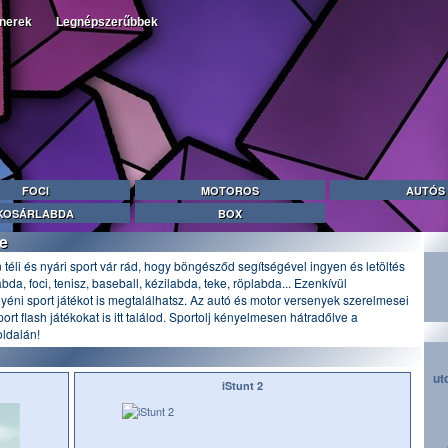
tnerek
Legnépszerűbbek
FOCI
MOTOROS
AUTÓS
KOSÁRLABDA
BOX
e
 téli és nyári sport vár rád, hogy böngésződ segítségével ingyen és letöltés
da, foci, tenisz, baseball, kézilabda, teke, röplabda... Ezenkívül
gyéni sport játékot is megtalálhatsz. Az autó és motor versenyek szerelmesei
ort flash játékokat is itt találod. Sportolj kényelmesen hátradőlve a
oldalán!
ut
iStunt 2