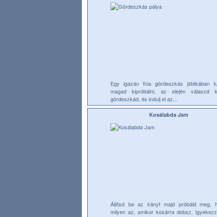
Egy igazán fiús gördeszkás játékában t
magad kipróbálni, az elején válaszd 
gördeszkád, és indulj el az...
Kosálabda Jam
Állítsd be az irányt majd próbáld meg, 
milyen az, amikor kosárra dobsz. Igyekezz