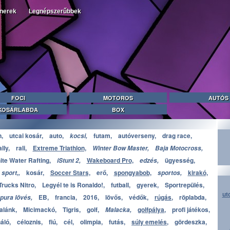
tnerek
Legnépszerűbbek
FOCI
MOTOROS
AUTÓS
KOSÁRLABDA
BOX
,
utcai kosár,
auto,
futam,
autóverseny,
drag race,
kocsi,
ally,
rali,
Extreme Triathlon,
Winter Bow Master,
Baja Motocross,
te Water Rafting,
Wakeboard Pro,
ügyesség,
iStunt 2,
edzés,
kosár,
Soccer Stars,
erő,
spongyabob,
kirakó,
sport,,
sportos,
rucks Nitro,
Legyél te is Ronaldo!,
futball,
gyerek,
Sportrepülés,
ut
EB,
francia,
2016,
lövős,
védők,
rúgás,
röplabda,
pura lövés,
alánk,
Micimackó,
Tigris,
golf,
golfpálya,
profi játékos,
Malacka,
áló,
céloznis,
fiú,
cél,
olimpia,
futás,
súly emelés,
gördeszka,