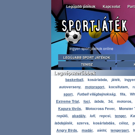
Legújabb játékok
Kapcsolat
Par
Ingyen sport játékok online
LEGÚJABB SPORT JÁTÉKOK
TENISZ
Legnépszerűbbek
basketball,
kosárlabda,
ingyen
játék,
motorsport,
kocsifutam,
r
autoverseny,
sport,
fifa,
Whi
Futball világbajnokság,
Extreme Trial,
foci,
3d,
motoros,
labda,
Kapura lövős,
Motocross Fever,
Monster T
repülő,
akadály,
repcsi,
tenger,
lufi,
Ka
szerva,
kosárlabdás,
céloz,
p
labdajáték,
Angry Birds,
madár,
tengerpart,
h
síelni,