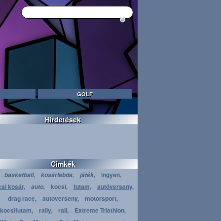
GOLF
Hirdetések
Cimkék
ingyen,
basketball,
kosárlabda,
játék,
cai kosár,
kocsi,
futam,
autóverseny,
auto,
drag race,
autoverseny,
motorsport,
kocsifutam,
rally,
rali,
Extreme Triathlon,