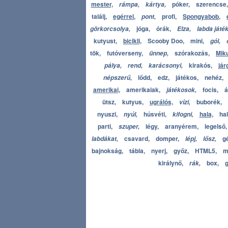
mester,
póker,
szerencse,
rámpa,
kártya,
találj,
egérrel,
profi,
Spongyabob,
pont,
jóga,
órák,
görkorcsolya,
Elza,
labda játé
kutyust,
bicikli,
Scooby Doo,
mini,
gól,
tök,
futóverseny,
szórakozás,
Miku
ünnep,
kirakós,
jár
pálya,
rend,
karácsonyi,
lődd,
edz,
játékos,
nehéz,
népszerű,
amerikai,
amerikaiak,
focis,
á
játékosok,
ütsz,
kutyus,
ugrálós,
buborék,
vízi,
nyuszi,
húsvéti,
hala,
ha
nyúl,
kifogni,
parti,
légy,
aranyérem,
legelső,
szuper,
csavard,
domper,
g
labdákat,
lépj,
lősz,
bajnokság,
tábla,
nyerj,
győz,
HTML5,
m
királynő,
box,
g
rák,