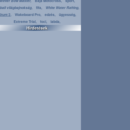
Baja Motocross,
sport,
Winter Bow Master,
fifa,
ball világbajnokság,
White Water Rafting,
Stunt 2,
Wakeboard Pro,
edzés,
ügyesség,
Extreme Trial,
foci,
labda,
Hirdetések