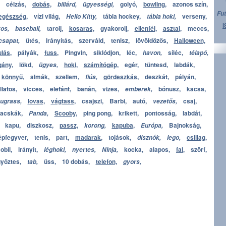
célzás,
dobás,
golyó,
bowling,
azonos szín,
biliárd,
ügyességi,
Fut
egészség,
vízi világ,
tábla hockey,
verseny,
Hello Kitty,
tábla hoki,
i
tarolj,
kosaras,
gyakorolj,
ellenfél,
asztal,
meccs,
kos,
baseball,
ütés,
irányítás,
szerváld,
tenisz,
lövöldözős,
Halloween,
csapat,
lás,
pályák,
fuss,
Pingvin,
siklódjon,
léc,
síléc,
havon,
télapó,
gány,
lökd,
hoki,
számítógép,
egér,
tüntesd,
labdák,
ügyes,
könnyű,
almák,
szellem,
gördeszkás,
deszkát,
pályán,
fiús,
llatos,
vicces,
elefánt,
banán,
vizes,
bónusz,
kacsa,
emberek,
lovas,
vágtass,
csajszi,
Barbi,
autó,
csaj,
ugrass,
vezetős,
lacskák,
Scooby,
ping pong,
krikett,
pontosság,
labdát,
Panda,
kapu,
diszkosz,
passz,
kapuba,
Bajnokság,
korong,
Európa,
épfegyver,
tenis,
part,
madarak,
tojások,
csillag,
disznók,
lego,
obil,
irányít,
kocka,
alapos,
fal,
szörf,
léghoki,
nyertes,
Ninja,
yőztes,
üss,
10 dobás,
telefon,
tab,
gyors,