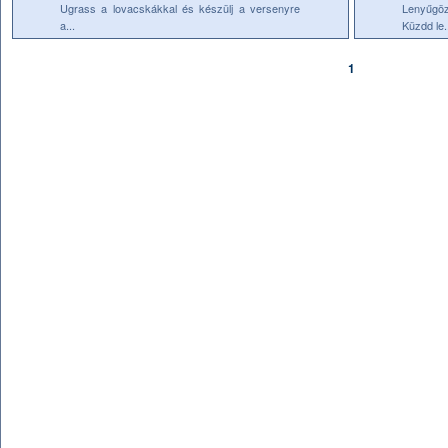
Ugrass a lovacskákkal és készülj a versenyre
Lenyűgö
a...
Küzdd le.
1