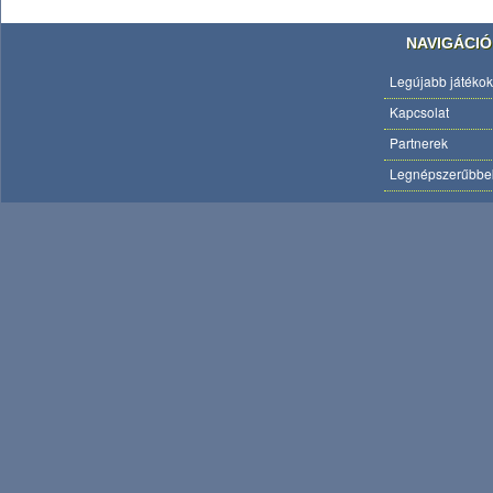
NAVIGÁCIÓ
Legújabb játékok
Kapcsolat
Partnerek
Legnépszerűbbe