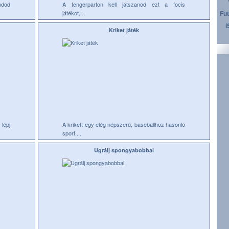
udod
A tengerparton kell játszanod ezt a focis
játékot,...
Fut
i
Kriket játék
lépj
A krikett egy elég népszerű, baseballhoz hasonló
sport,...
Ugrálj spongyabobbal