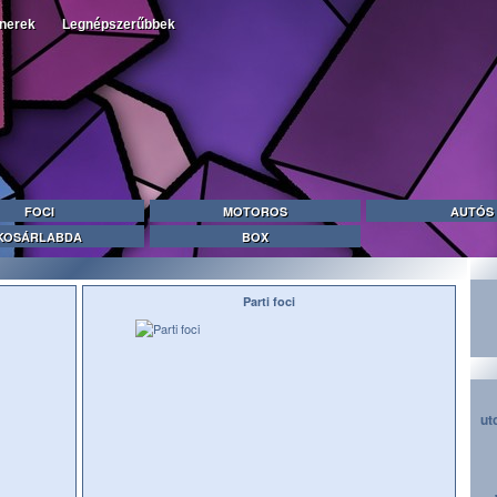
tnerek
Legnépszerűbbek
FOCI
MOTOROS
AUTÓS
KOSÁRLABDA
BOX
Parti foci
ut