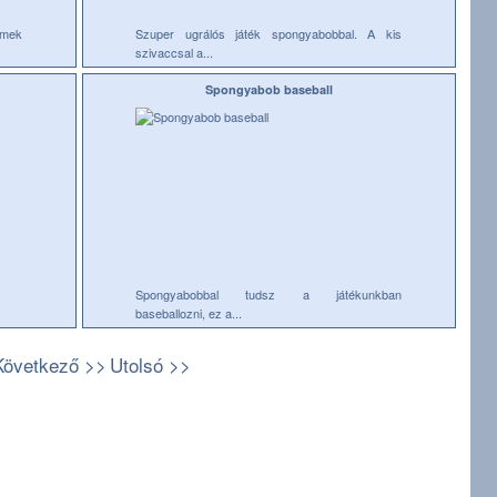
emek
Szuper ugrálós játék spongyabobbal. A kis
szivaccsal a...
Spongyabob baseball
Spongyabobbal tudsz a játékunkban
baseballozni, ez a...
Következő >>
Utolsó >>