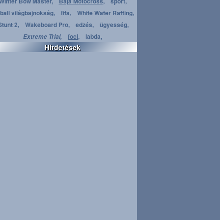
Winter Bow Master,
Baja Motocross,
sport,
ball világbajnokság,
fifa,
White Water Rafting,
Stunt 2,
Wakeboard Pro,
edzés,
ügyesség,
foci,
labda,
Extreme Trial,
Hirdetések