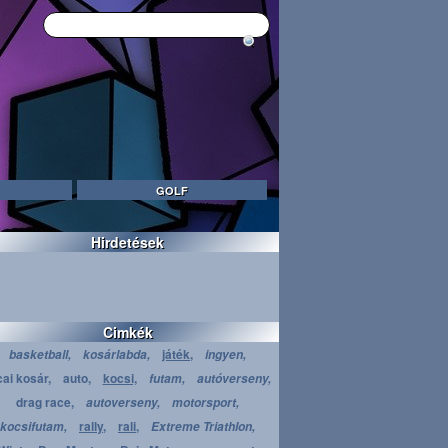
GOLF
Hirdetések
Cimkék
játék,
basketball,
kosárlabda,
ingyen,
cai kosár,
auto,
kocsi,
futam,
autóverseny,
drag race,
autoverseny,
motorsport,
rally,
rali,
kocsifutam,
Extreme Triathlon,