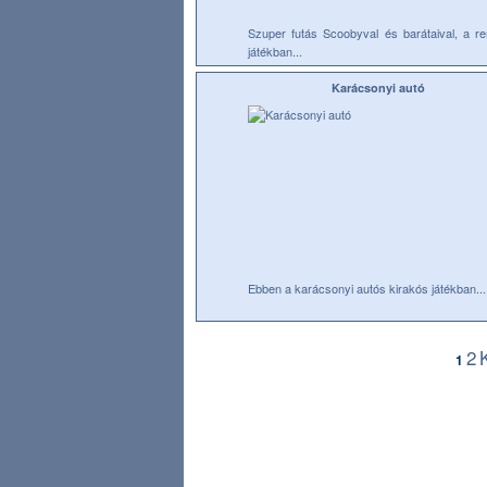
Szuper futás Scoobyval és barátaival, a r
játékban...
Karácsonyi autó
Ebben a karácsonyi autós kirakós játékban...
2
1