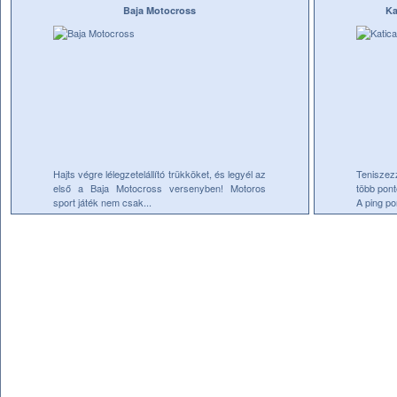
Baja Motocross
Ka
Hajts végre lélegzetelállító trükköket, és legyél az
Teniszezz
első a Baja Motocross versenyben! Motoros
több pont
sport játék nem csak...
A ping po