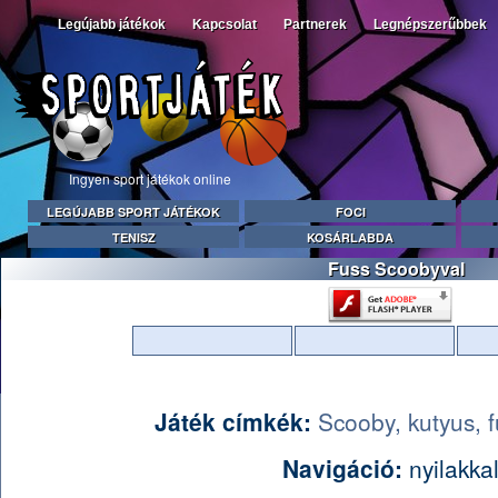
Legújabb játékok
Kapcsolat
Partnerek
Legnépszerűbbek
Ingyen sport játékok online
LEGÚJABB SPORT JÁTÉKOK
FOCI
TENISZ
KOSÁRLABDA
Fuss Scoobyval
Játék címkék:
Scooby,
kutyus,
Navigáció:
nyilakka