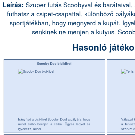
Leírás:
Szuper futás Scoobyval és barátaival,
futhatsz a csipet-csapattal, különböző pályá
sportjátékban, hogy megnyerd a kupát. Igyek
senkinek ne menjen a kutyus. Sco
Hasonló játéko
Scooby Doo biciklivel
Irányítsd a biciklivel Scooby Doot a pályára, hogy
Válaszd k
minél előbb beérjen a célba. Ügyes legyél és
a tenisz
igyekezz, minél...
szervet e