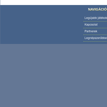
NAVIGÁCIÓ
Legújabb játékok
Kapcsolat
Partnerek
Legnépszerűbbe