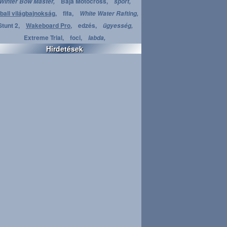
Baja Motocross,
Winter Bow Master,
sport,
ball világbajnokság,
fifa,
White Water Rafting,
Stunt 2,
Wakeboard Pro,
edzés,
ügyesség,
Extreme Trial,
foci,
labda,
Hirdetések