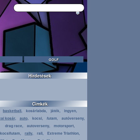
GOLF
Hirdetések
Cimkék
basketball,
kosárlabda,
játék,
ingyen,
cai kosár,
auto,
kocsi,
autóverseny,
futam,
drag race,
autoverseny,
motorsport,
kocsifutam,
rally,
rali,
Extreme Triathlon,