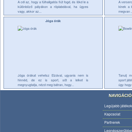
A cél az, hogy a fülhallgatós fiút fogd, és lökd le a
A verseny
különböző pályákon a röplabdával, ha ügyes
kinek a 
vagy, akkor az...
megvan , 
Jóga órák
Jóga órákat vehetsz Elzával, ugyanis nem is
Tanulj m
hinnéd, de ez is sport, sőt a lelket is
sport ját
megnyugtatja, nézd meg bátran, hogy...
úgy hogy 
NAVIGÁCIÓ
Legújabb játékok
Kapcsolat
Partnerek
Legnépszerűbbe