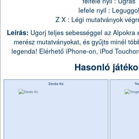
felfele nyil : Ugrás
lefele nyil : Leguggo
Z X : Légi mutatványok végr
Leírás:
Ugorj teljes sebességgel az Alpokra 
merész mutatványokat, és gyűjts minél több
legenda! Elérhető iPhone-on, iPod Touchon
Hasonló játéko
Zenés fiú
Te