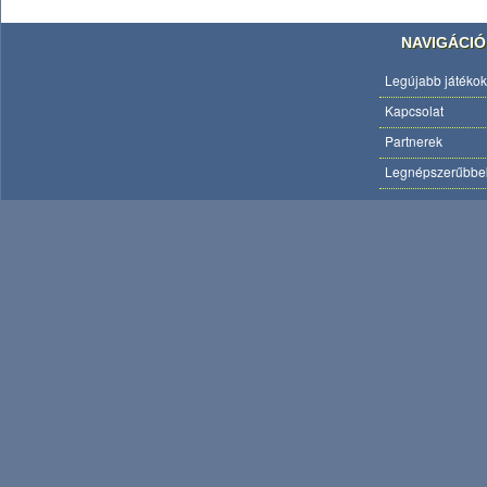
NAVIGÁCIÓ
Legújabb játékok
Kapcsolat
Partnerek
Legnépszerűbbe