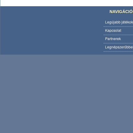
NAVIGÁCIÓ
Legújabb játékok
Kapcsolat
Partnerek
Legnépszerűbbe