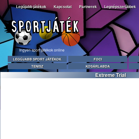
Legújabb játékok
Kapcsolat
Partnerek
Legnépszerűbbek
Ingyen sport játékok online
LEGÚJABB SPORT JÁTÉKOK
FOCI
TENISZ
KOSÁRLABDA
Extreme Trial