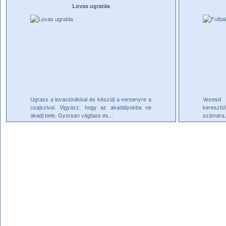
Lovas ugratás
Ugrass a lovacskákkal és készülj a versenyre a
Vezesd 
csajszival. Vigyázz, hogy az akadályokba ne
keresztü
akadj bele. Gyorsan vágtass és...
számára. 