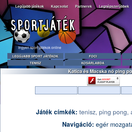
Legújabb játékok
Kapcsolat
Partnerek
Legnépszerűbbek
Ingyen sport játékok online
LEGÚJABB SPORT JÁTÉKOK
FOCI
TENISZ
KOSÁRLABDA
Katica és Macska nő ping p
Játék címkék:
tenisz,
ping pong,
Navigáció:
egér mozgat