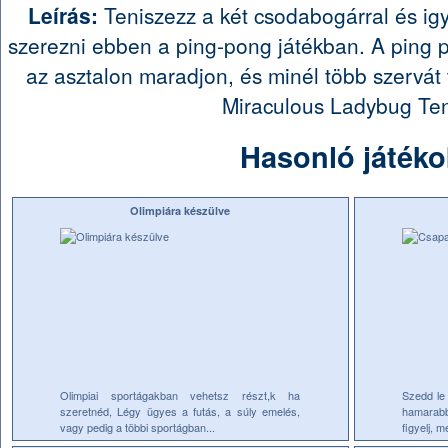
Leírás:
Teniszezz a két csodabogárral és ig
szerezni ebben a ping-pong játékban. A ping 
az asztalon maradjon, és minél több szervát
Miraculous Ladybug Te
Hasonló játéko
Olimpiára készülve
Olimpiai sportágakban vehetsz részt,k ha
Szedd le
szeretnéd, Légy ügyes a futás, a súly emelés,
hamarabb
vagy pedig a többi sportágban...
figyelj, 