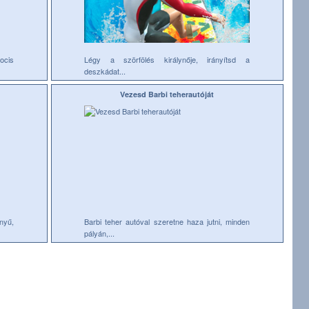
ocis
Légy a szörfölés királynője, irányítsd a
deszkádat...
Vezesd Barbi teherautóját
nyű,
Barbi teher autóval szeretne haza jutni, minden
pályán,...