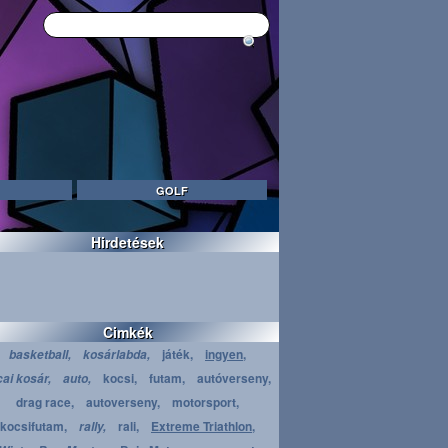
GOLF
Hirdetések
Cimkék
játék,
ingyen,
basketball,
kosárlabda,
kocsi,
futam,
autóverseny,
cai kosár,
auto,
drag race,
autoverseny,
motorsport,
kocsifutam,
rali,
Extreme Triathlon,
rally,