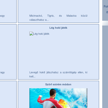
Fut
i
hogy
Micimackó, Tigris, és Malacka közül
választhatsz a...
Lég hoki játék
vagy
Levegő hokit játszhatsz a számítógép ellen, ki
kell...
Szörf extrém módon