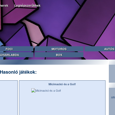
tnerek
Legnépszerűbbek
FOCI
MOTOROS
AUTÓS
KOSÁRLABDA
BOX
Hasonló játékok:
Micimackó és a Golf
ut