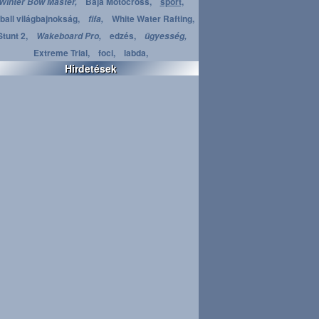
Baja Motocross,
sport,
Winter Bow Master,
ball világbajnokság,
White Water Rafting,
fifa,
Stunt 2,
edzés,
Wakeboard Pro,
ügyesség,
Extreme Trial,
foci,
labda,
Hirdetések