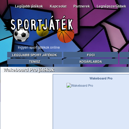
Legújabb játékok
Kapcsolat
Partnerek
Legnépszerűbbek
Ingyen sport játékok online
LEGÚJABB SPORT JÁTÉKOK
FOCI
TENISZ
KOSÁRLABDA
Wakeboard Pro játékok
Wakeboard Pro