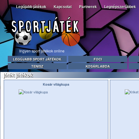
Legújabb játékok
Kapcsolat
Partnerek
Legnépszerűbbek
Ingyen sport játékok online
LEGÚJABB SPORT JÁTÉKOK
FOCI
TENISZ
KOSÁRLABDA
játék játékok
Kosár világkupa