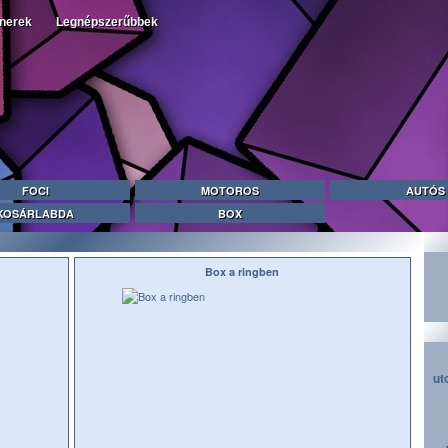
tnerek
Legnépszerűbbek
FOCI
MOTOROS
AUTÓS
KOSÁRLABDA
BOX
Box a ringben
ut