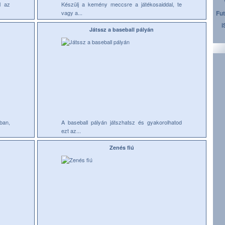
l az
Készülj a kemény meccsre a játékosaiddal, te
vagy a...
Fut
i
Játssz a baseball pályán
ban,
A baseball pályán játszhatsz és gyakorolhatod
ezt az...
Zenés fiú