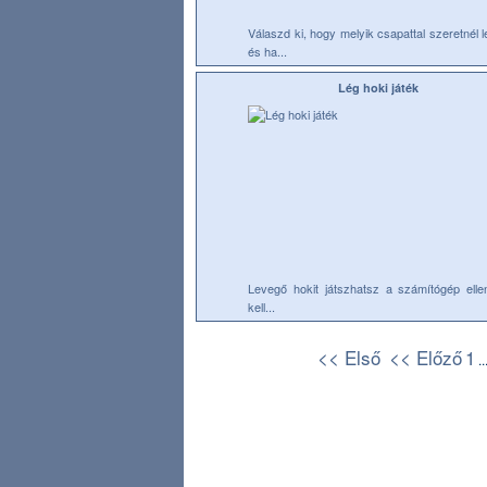
Válaszd ki, hogy melyik csapattal szeretnél l
és ha...
Lég hoki játék
Levegő hokit játszhatsz a számítógép ellen
kell...
<< Első
<< Előző
1
..