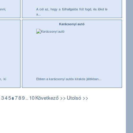
enni,
A cél az, hogy a fülhallgatós fiút fogd, és lökd le
a...
Karácsonyi autó
, ki
Ebben a karácsonyi autós kirakós játékban...
3
4
5
7
8
9
10
Következő >>
Utolsó >>
.
6
...