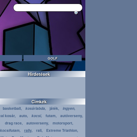
GOLF
Hirdetések
Cimkék
basketball,
játék,
kosárlabda,
ingyen,
cai kosár,
auto,
futam,
autóverseny,
kocsi,
drag race,
autoverseny,
motorsport,
rally,
rali,
Extreme Triathlon,
kocsifutam,