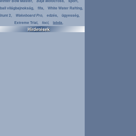
Winter Bow Master,
sport,
Baja Motocross,
ball világbajnokság,
fifa,
White Water Rafting,
Stunt 2,
edzés,
ügyesség,
Wakeboard Pro,
Extreme Trial,
labda,
foci,
Hirdetések