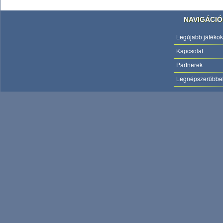
NAVIGÁCIÓ
Legújabb játékok
Kapcsolat
Partnerek
Legnépszerűbbe