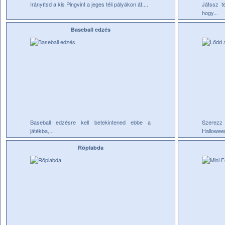
Irányítsd a kis Pingvint a jeges téli pályákon át,...
Játssz t
hogy...
Baseball edzés
Baseball edzésre kell betekintened ebbe a
Szerezz 
játékba,...
Halloween
Röplabda