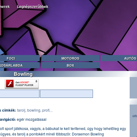
tnerek
Legnépszerűbbek
FOCI
MOTOROS
AUTÓS
KOSÁRLABDA
BOX
Bowling
k címkék:
tarolj,
bowling,
profi,
,
ut
avigáció:
egér mozgatással
fi sport játékosa, vagyis, a bábukat le kell terítened, úgy hogy lehetőleg egy
ügyes, és tarolj a pontokért minél többször. Doraemon Bowling