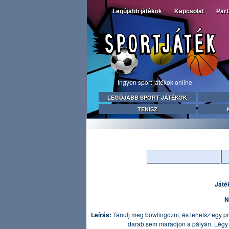
Legújabb játékok
Kapcsolat
Par
Ingyen sport játékok online
LEGÚJABB SPORT JÁTÉKOK
TENISZ
Játé
N
Leírás:
Tanulj meg bowlingozni, és lehetsz egy pro
darab sem maradjon a pályán. Légy 