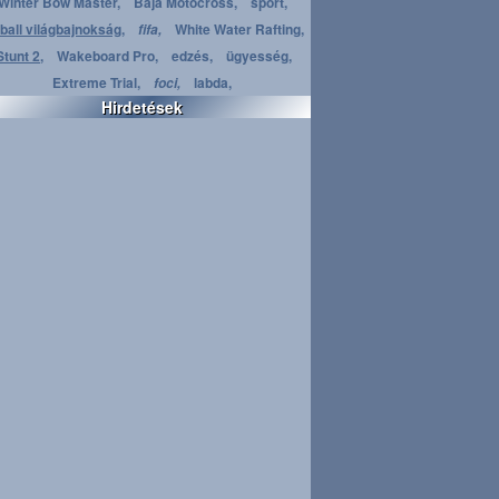
Winter Bow Master,
Baja Motocross,
sport,
ball világbajnokság,
White Water Rafting,
fifa,
Stunt 2,
Wakeboard Pro,
edzés,
ügyesség,
Extreme Trial,
labda,
foci,
Hirdetések