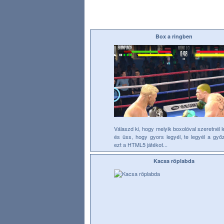
Box a ringben
Válaszd ki, hogy melyik boxolóval szeretnél l
és üss, hogy gyors legyél, te legyél a győz
ezt a HTML5 játékot...
Kacsa röplabda