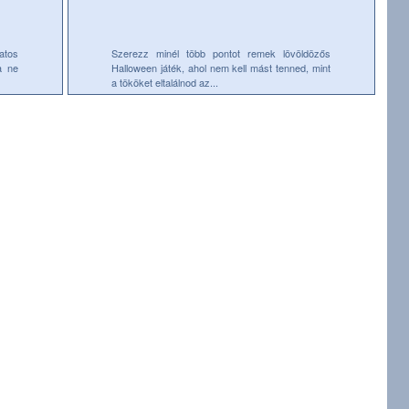
atos
Szerezz minél több pontot remek lövöldözős
a ne
Halloween játék, ahol nem kell mást tenned, mint
a tököket eltalálnod az...