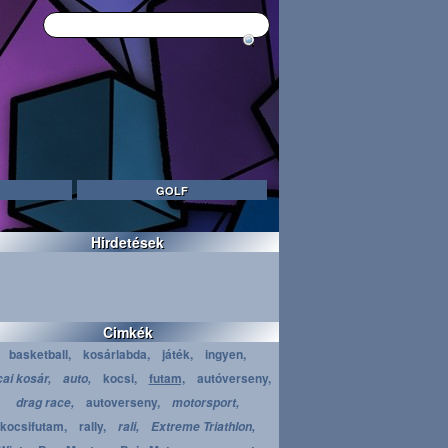
GOLF
Hirdetések
Cimkék
basketball,
kosárlabda,
játék,
ingyen,
kocsi,
futam,
autóverseny,
cai kosár,
auto,
autoverseny,
drag race,
motorsport,
kocsifutam,
rally,
rali,
Extreme Triathlon,