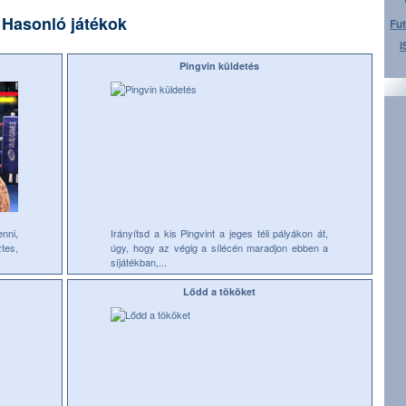
Hasonló játékok
Fut
i
Pingvin küldetés
enni,
Irányítsd a kis Pingvint a jeges téli pályákon át,
tes,
úgy, hogy az végig a sílécén maradjon ebben a
síjátékban,...
Lődd a tököket