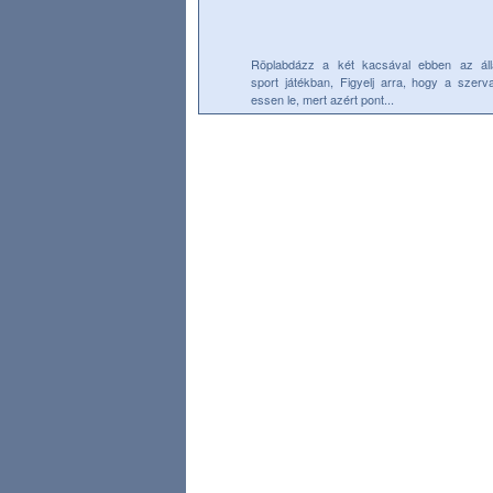
Röplabdázz a két kacsával ebben az áll
sport játékban, Figyelj arra, hogy a szerv
essen le, mert azért pont...